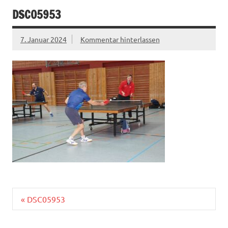
DSC05953
7. Januar 2024
Kommentar hinterlassen
Beitragsnavigation
« DSC05953