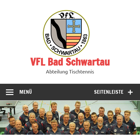
Zum
Inhalt
springen
VFL Bad Schwartau
Abteilung Tischtennis
MENÜ
SEITENLEISTE