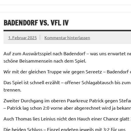
BADENDORF VS. VFL IV
1. Februar 2025
Kommentar hinterlassen
Auf zum Auswärtsspiel nach Badendorf – was uns erwartet ne
schöne Beisammensein nach dem Spiel.
Wir mit der gleichen Truppe wie gegen Sereetz – Badendorf
Das Spiel ist schnell erzählt – offener Schlagabtausch bis zu
trennen.
Zweiter Durchgang im oberen Paarkreuz Patrick gegen Stefan 
– Patrick lag schon 2:0 vorne aber abgerechnet wird ja bekan
Auch Thomas lies Leinius nicht den Hauch einer Chance glatt 3
Die beiden Schluss – Einzel endeten jeweils mit 3:2 für uns