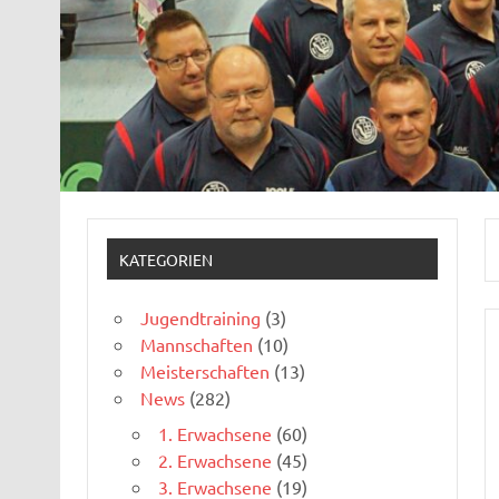
KATEGORIEN
Jugendtraining
(3)
Mannschaften
(10)
Meisterschaften
(13)
News
(282)
1. Erwachsene
(60)
2. Erwachsene
(45)
3. Erwachsene
(19)