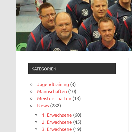
KATEGORIEN
Jugendtraining
(3)
Mannschaften
(10)
Meisterschaften
(13)
News
(282)
1. Erwachsene
(60)
2. Erwachsene
(45)
3. Erwachsene
(19)