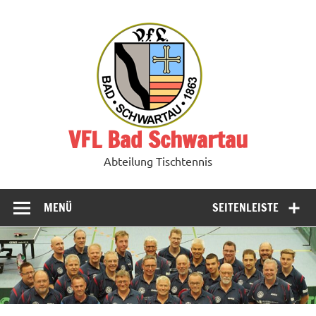
Zum
Inhalt
springen
VFL Bad Schwartau
Abteilung Tischtennis
MENÜ
SEITENLEISTE