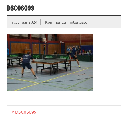
DSC06099
7. Januar 2024
Kommentar hinterlassen
Beitragsnavigation
« DSC06099