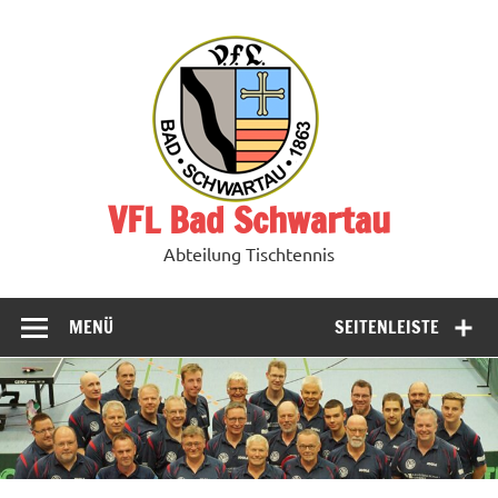
Zum
Inhalt
springen
VFL Bad Schwartau
Abteilung Tischtennis
MENÜ
SEITENLEISTE