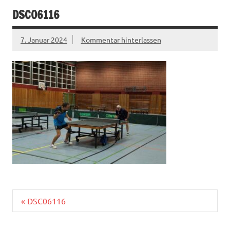
DSC06116
7. Januar 2024
Kommentar hinterlassen
Beitragsnavigation
« DSC06116