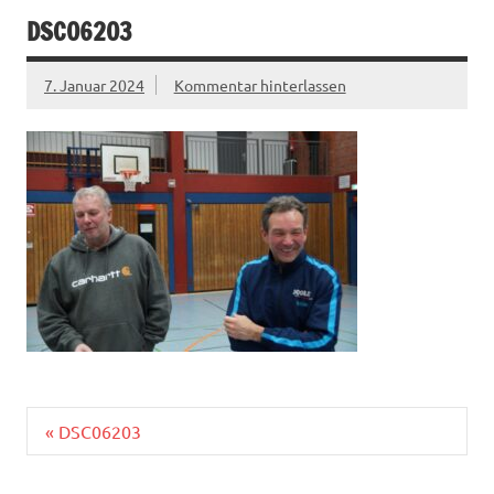
DSC06203
7. Januar 2024
Kommentar hinterlassen
Beitragsnavigation
« DSC06203