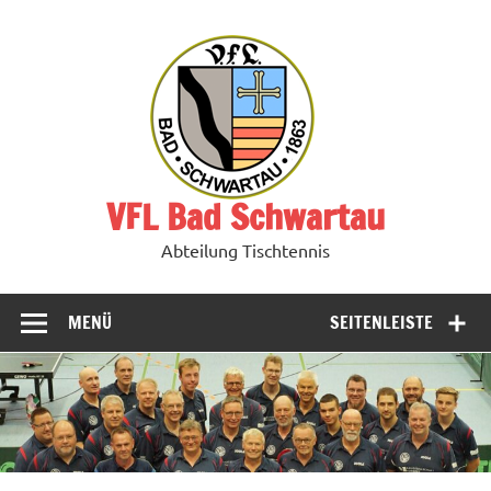
Zum
Inhalt
springen
VFL Bad Schwartau
Abteilung Tischtennis
MENÜ
SEITENLEISTE