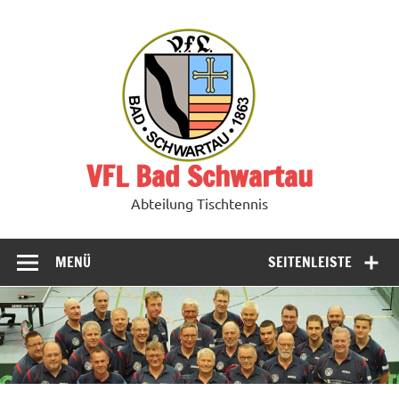
Zum
Inhalt
springen
VFL Bad Schwartau
Abteilung Tischtennis
MENÜ
SEITENLEISTE