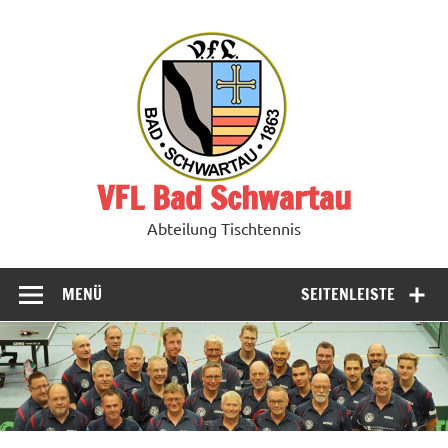
Zum
Inhalt
springen
VFL Bad Schwartau
Abteilung Tischtennis
MENÜ
SEITENLEISTE