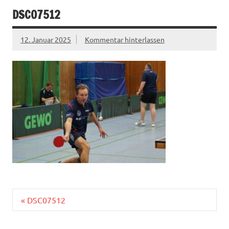
DSC07512
12. Januar 2025
Kommentar hinterlassen
Beitragsnavigation
« DSC07512