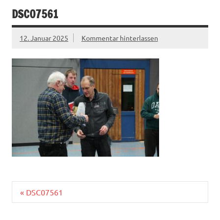
DSC07561
12. Januar 2025
Kommentar hinterlassen
Beitragsnavigation
« DSC07561