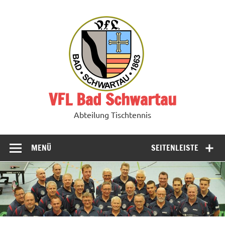
Zum
Inhalt
springen
VFL Bad Schwartau
Abteilung Tischtennis
MENÜ
SEITENLEISTE