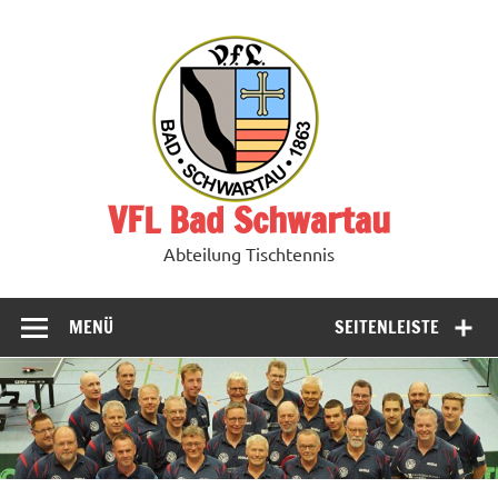
Zum
Inhalt
springen
VFL Bad Schwartau
Abteilung Tischtennis
MENÜ
SEITENLEISTE