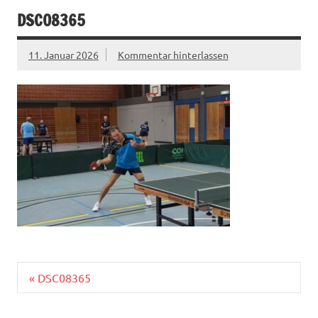
DSC08365
11. Januar 2026
Kommentar hinterlassen
Beitragsnavigation
« DSC08365