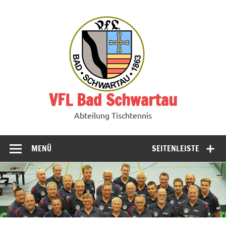
Zum
Inhalt
springen
VFL Bad Schwartau
Abteilung Tischtennis
MENÜ
SEITENLEISTE