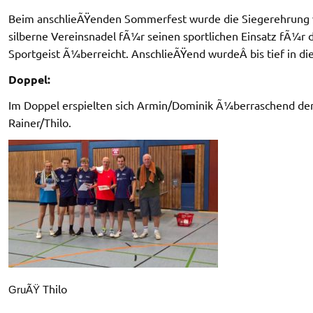
Beim anschlieÃŸenden Sommerfest wurde die Siegerehrung 
silberne Vereinsnadel fÃ¼r seinen sportlichen Einsatz fÃ¼r d
Sportgeist Ã¼berreicht. AnschlieÃŸend wurdeÂ bis tief in die
Doppel:
Im Doppel erspielten sich Armin/Dominik Ã¼berraschend de
Rainer/Thilo.
Thilo
GruÃŸ