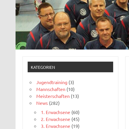
KATEGORIEN
Jugendtraining
(3)
Mannschaften
(10)
Meisterschaften
(13)
News
(282)
1. Erwachsene
(60)
2. Erwachsene
(45)
3. Erwachsene
(19)