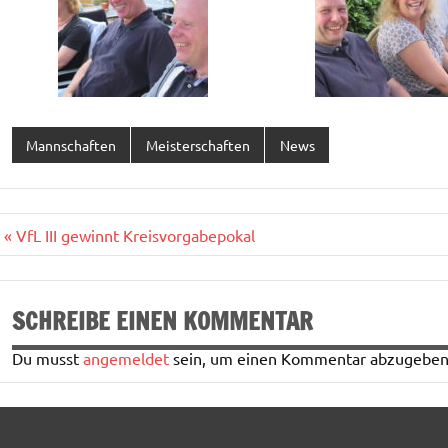
Mannschaften
Meisterschaften
News
Beitragsnavigation
« VfL III gewinnt Kreisvorgabepokal
SCHREIBE EINEN KOMMENTAR
Du musst
angemeldet
sein, um einen Kommentar abzugeben