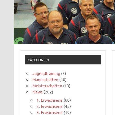
KATEGORIEN
Jugendtraining
(3)
Mannschaften
(10)
Meisterschaften
(13)
News
(282)
1. Erwachsene
(60)
2. Erwachsene
(45)
3. Erwachsene
(19)