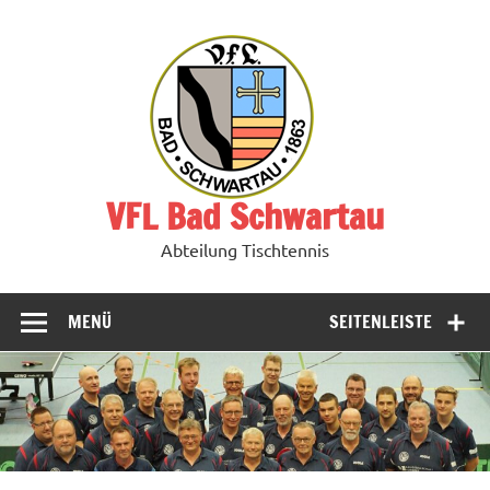
Zum
Inhalt
springen
VFL Bad Schwartau
Abteilung Tischtennis
MENÜ
SEITENLEISTE