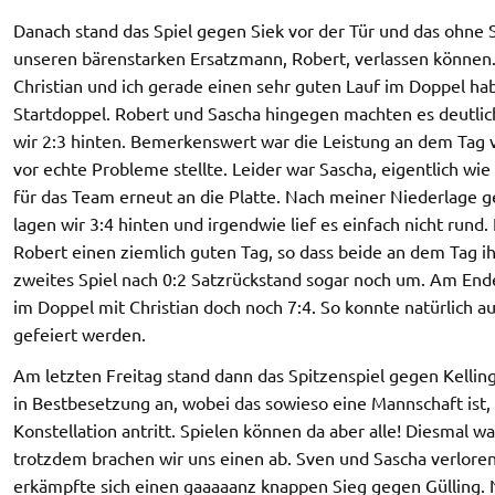
Danach stand das Spiel gegen Siek vor der Tür und das ohne S
unseren bärenstarken Ersatzmann, Robert, verlassen können. 
Christian und ich gerade einen sehr guten Lauf im Doppel hab
Startdoppel. Robert und Sascha hingegen machten es deutlich
wir 2:3 hinten. Bemerkenswert war die Leistung an dem Tag v
vor echte Probleme stellte. Leider war Sascha, eigentlich wie d
für das Team erneut an die Platte. Nach meiner Niederlage
lagen wir 3:4 hinten und irgendwie lief es einfach nicht rund.
Robert einen ziemlich guten Tag, so dass beide an dem Tag i
zweites Spiel nach 0:2 Satzrückstand sogar noch um. Am En
im Doppel mit Christian doch noch 7:4. So konnte natürlich 
gefeiert werden.
Am letzten Freitag stand dann das Spitzenspiel gegen Kellin
in Bestbesetzung an, wobei das sowieso eine Mannschaft ist, 
Konstellation antritt. Spielen können da aber alle! Diesmal w
trotzdem brachen wir uns einen ab. Sven und Sascha verloren 
erkämpfte sich einen gaaaaanz knappen Sieg gegen Gülling. N