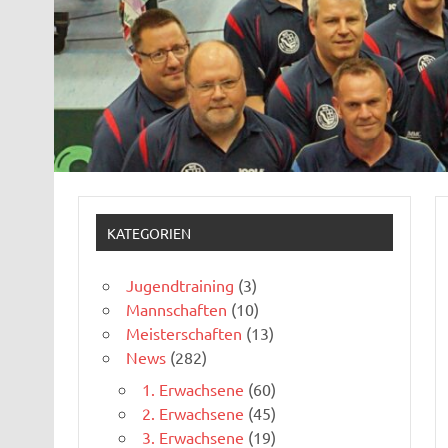
KATEGORIEN
Jugendtraining
(3)
Mannschaften
(10)
Meisterschaften
(13)
News
(282)
1. Erwachsene
(60)
2. Erwachsene
(45)
3. Erwachsene
(19)