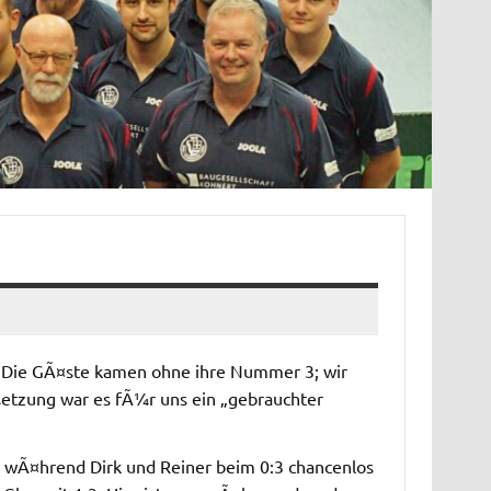
. Die GÃ¤ste kamen ohne ihre Nummer 3; wir
setzung war es fÃ¼r uns ein „gebrauchter
, wÃ¤hrend Dirk und Reiner beim 0:3 chancenlos