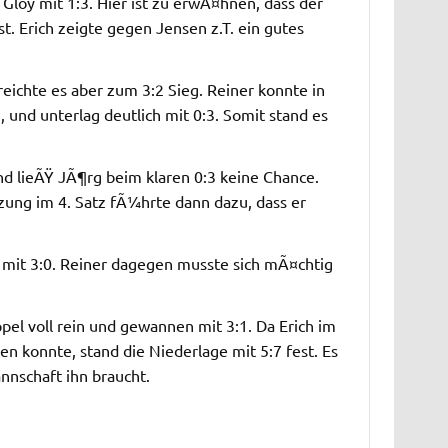
Gloy mit 1:3. Hier ist zu erwÃ¤hnen, dass der
. Erich zeigte gegen Jensen z.T. ein gutes
reichte es aber zum 3:2 Sieg. Reiner konnte in
 und unterlag deutlich mit 0:3. Somit stand es
nd lieÃŸ JÃ¶rg beim klaren 0:3 keine Chance.
tzung im 4. Satz fÃ¼hrte dann dazu, dass er
 mit 3:0. Reiner dagegen musste sich mÃ¤chtig
el voll rein und gewannen mit 3:1. Da Erich im
n konnte, stand die Niederlage mit 5:7 fest. Es
annschaft ihn braucht.