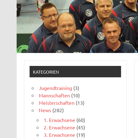
KATEGORIEN
Jugendtraining
(3)
Mannschaften
(10)
Meisterschaften
(13)
News
(282)
1. Erwachsene
(60)
2. Erwachsene
(45)
3. Erwachsene
(19)