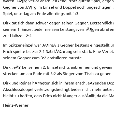
waren. JÃ¶rg verlor anschlieÃŸend, trotz gutem Spiel, gegen 
Gegner von JÃ¶rg im Einzel und Doppel noch ungeschlagen ist
Spiel, unterlag am Ende allerdings mit 1:3.
Dirk tat sich dann schwer gegen seinen Gegner. Letztendlich 
seinem 1. Einzel leider nie sein LeistungsvermÃ¶gen abrufen,
zur Halbzeit 2:4.
Im Spitzeneinzel war JÃ¶rgÂ´s Gegner bestens eingestellt u
Erich spielte bis zur 2:1 SatzfÃ¼hrung sehr stark. Eine Verle
seinem Gegner zum 3:2 gratulieren musste.
Dirk lieÃŸ bei seinem 2. Einzel nichts anbrennen und gewann
strecken um am Ende mit 3:2 als Sieger vom Tisch zu gehen.
Dirk und Reiner hÃ¤ngten sich in ihrem anschlieÃŸenden Dopp
Abschlussdoppel verletzungsbedingt leider nicht mehr antrete
bleibt zu hoffen, dass Erich nicht lÃ¤nger ausfÃ¤llt, da die M
Heinz-Werner