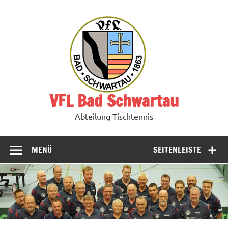
Zum
Inhalt
springen
VFL Bad Schwartau
Abteilung Tischtennis
MENÜ
SEITENLEISTE